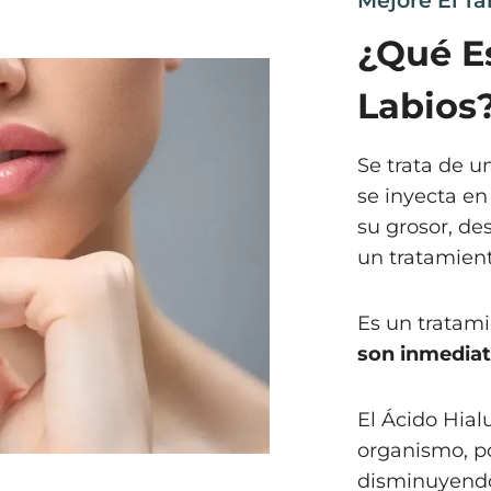
Mejore El T
¿Qué E
Labios
Se trata de 
se inyecta en
su grosor, des
un tratamient
Es un trata
son inmediat
El Ácido Hial
organismo, po
disminuyendo